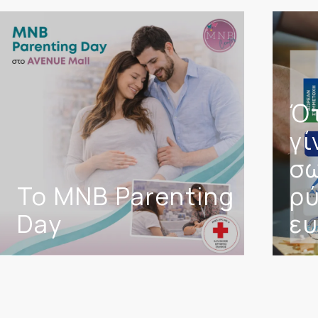
Ό
γί
σ
Το MNB Parenting
ρύ
Day
ευ