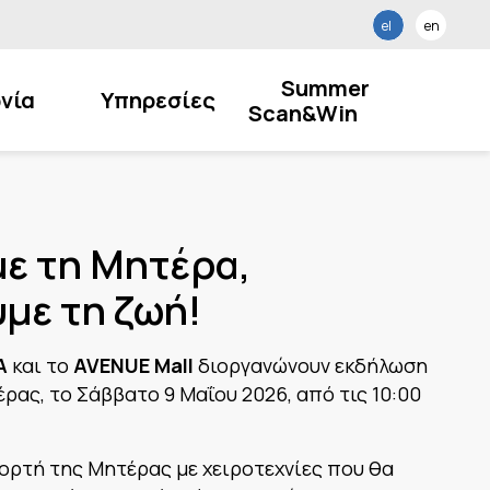
el
en
Summer
νία
Υπηρεσίες
Scan&Win
ε τη Μητέρα,
με τη ζωή!
Α
και το
AVENUE
Mall
διοργανώνουν εκδήλωση
έρας, το Σάββατο 9 Μαΐου 2026, από τις 10:00
ιορτή της Μητέρας με χειροτεχνίες που θα