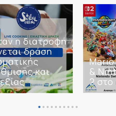
ταν η διατροφή
νεται δράση
ωματικής
Mario
θμισης και
& Nin
εξίας
2 στο